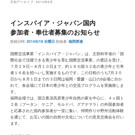
月別アーカイブ:
2014年6月
インスパイア・ジャパン国内
参加者・奉仕者募集のお知らせ
投稿日時:
2014/6/18 水曜日
投稿者:
福岡県連
国際交流事業「インスパイア・ジャパン」は、文部科学省の「国
際社会で活躍できる青少年を育む国際交流事業」の委託を受け、
７月２９日～８月１０日まで、約１６カ国３２名の青少年と引率
者１６名を招へいし実施するものです。この日程のうち7月３０
日から８月１日までの３日間は福岡・愛媛・山口の3会場に分か
れて、各会場にて日本の青少年との交流プログラムを実施致しま
す。
福岡会場では、国立夜須高原青少年自然の家を中心に、４ヶ国１
２名（ブータン、ケニア、モルドバ、グアテマラ）の外国参加者
と応募された国内参加者が一堂に集い、仲間作りや野外活動体験
を通じて、お互いの国の自然や文化についての意見交換会を行い
ます。