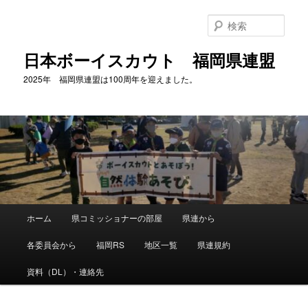
メ
サ
イ
ブ
検
ン
コ
索
コ
ン
日本ボーイスカウト 福岡県連盟
ン
テ
2025年 福岡県連盟は100周年を迎えました。
テ
ン
ン
ツ
ツ
へ
へ
移
移
動
動
メ
ホーム
県コミッショナーの部屋
県連から
イ
ン
各委員会から
福岡RS
地区一覧
県連規約
メ
ニ
資料（DL）・連絡先
ュ
ー