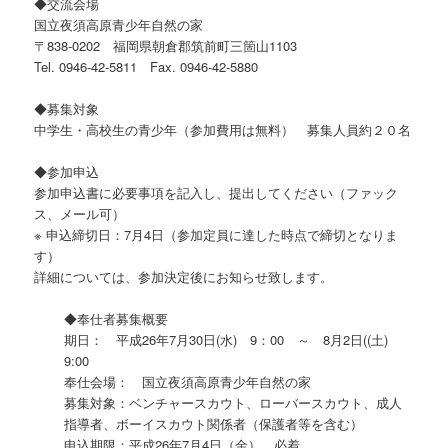
◆交流会場
国立夜須高原青少年自然の家
〒838-0202 福岡県朝倉郡筑前町三箇山1103
Tel. 0946-42-5811 Fax. 0946-42-5880
◆募集対象
中学生・高校生の青少年（参加費用は無料） 募集人員約２０名
◆参加申込
参加申込書に必要事項を記入し、提出してください（ファック
ス、メール可）
※ 申込締切日：7月4日（参加定員に達した時点で締切となりま
す）
詳細については、参加決定後にお知らせ致します。
◆奉仕者募集概要
期日： 平成26年7月30日(水) 9：00 ～ 8月2日((土)
9:00
奉仕会場： 国立夜須高原青少年自然の家
募集対象：ベンチャースカウト、ローバースカウト、成人
指導者、ボーイスカウト関係者（保護者等を含む）
申込期限：平成26年7月4日（金） 必着