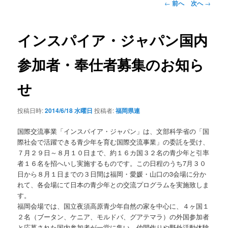
投
←
前へ
次へ
→
稿
ナ
ビ
インスパイア・ジャパン国内
ゲ
ー
参加者・奉仕者募集のお知ら
シ
ョ
せ
ン
投稿日時:
2014/6/18 水曜日
投稿者:
福岡県連
国際交流事業「インスパイア・ジャパン」は、文部科学省の「国
際社会で活躍できる青少年を育む国際交流事業」の委託を受け、
７月２９日～８月１０日まで、約１６カ国３２名の青少年と引率
者１６名を招へいし実施するものです。この日程のうち7月３０
日から８月１日までの３日間は福岡・愛媛・山口の3会場に分か
れて、各会場にて日本の青少年との交流プログラムを実施致しま
す。
福岡会場では、国立夜須高原青少年自然の家を中心に、４ヶ国１
２名（ブータン、ケニア、モルドバ、グアテマラ）の外国参加者
と応募された国内参加者が一堂に集い、仲間作りや野外活動体験