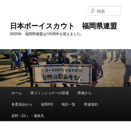
メ
イ
検
ン
索
コ
日本ボーイスカウト 福岡県連盟
ン
2025年 福岡県連盟は100周年を迎えました。
テ
ン
ツ
へ
移
動
メ
ホーム
県コミッショナーの部屋
県連から
イ
ン
各委員会から
福岡RS
地区一覧
県連規約
メ
ニ
資料（DL）・連絡先
ュ
ー