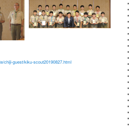
ite/chiji-guest/kiku-scout20190827.html