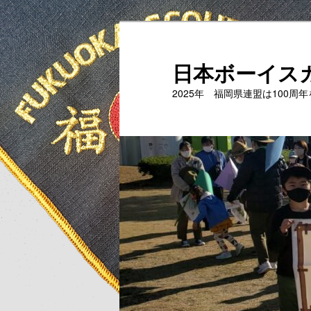
メ
サ
イ
ブ
ン
コ
日本ボーイス
コ
ン
2025年 福岡県連盟は100周
ン
テ
テ
ン
ン
ツ
ツ
へ
へ
移
移
動
動