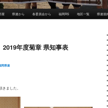
部屋
県連から
各委員会から
福岡RS
地区一覧
県連規
2019年度菊章 県知事表
福岡県連
頂きました。