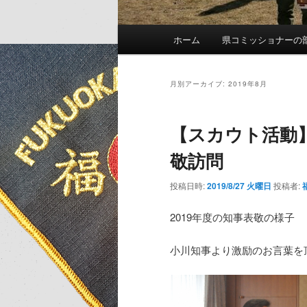
メ
ホーム
県コミッショナーの
イ
ン
メ
月別アーカイブ:
2019年8月
ニ
ュ
【スカウト活動】
ー
敬訪問
投稿日時:
2019/8/27 火曜日
投稿者:
2019年度の知事表敬の様子
小川知事より激励のお言葉を