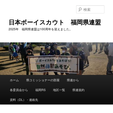
メ
サ
イ
ブ
検
ン
コ
索
コ
ン
日本ボーイスカウト 福岡県連盟
ン
テ
2025年 福岡県連盟は100周年を迎えました。
テ
ン
ン
ツ
ツ
へ
へ
移
移
動
動
メ
ホーム
県コミッショナーの部屋
県連から
イ
ン
各委員会から
福岡RS
地区一覧
県連規約
メ
ニ
資料（DL）・連絡先
ュ
ー