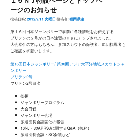
１６ＮＪ特設ページとトップペ
ージのお知らせ
投稿日時:
2012/9/11 火曜日
投稿者:
福岡県連
第１６回日本ジャンボリーで事前に各種情報をお伝えする
ブリテンの２号がの日本連盟のＨｐにアップされました。
大会奉仕の方はもちろん、参加スカウトの保護者、原団指導者も
ご確認を御願いします。
第16回日本ジャンボリー/ 第30回アジア太平洋地域スカウトジャ
ンボリー
ブリテン2号
ブリテン2号目次
挨拶
ジャンボリープログラム
大会日程
ジャンボリー会場
派遣団長会議開催の報告
16NJ・30APRSJに関するQ&A（抜粋）
派遣団長会議・SC会議など