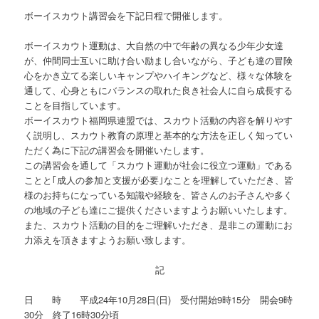
ボーイスカウト講習会を下記日程で開催します。
ボーイスカウト運動は、大自然の中で年齢の異なる少年少女達
が、仲間同士互いに助け合い励まし合いながら、子ども達の冒険
心をかき立てる楽しいキャンプやハイキングなど、様々な体験を
通して、心身ともにバランスの取れた良き社会人に自ら成長する
ことを目指しています。
ボーイスカウト福岡県連盟では、スカウト活動の内容を解りやす
く説明し、スカウト教育の原理と基本的な方法を正しく知ってい
ただく為に下記の講習会を開催いたします。
この講習会を通して「スカウト運動が社会に役立つ運動」である
ことと｢成人の参加と支援が必要｣なことを理解していただき、皆
様のお持ちになっている知識や経験を、皆さんのお子さんや多く
の地域の子ども達にご提供くださいますようお願いいたします。
また、スカウト活動の目的をご理解いただき、是非この運動にお
力添えを頂きますようお願い致します。
記
日 時 平成24年10月28日(日) 受付開始9時15分 開会9時
30分 終了16時30分頃