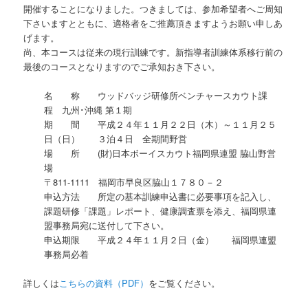
開催することになりました。つきましては、参加希望者へご周知
下さいますとともに、適格者をご推薦頂きますようお願い申しあ
げます。
尚、本コースは従来の現行訓練です。新指導者訓練体系移行前の
最後のコースとなりますのでご承知おき下さい。
名 称 ウッドバッジ研修所ベンチャースカウト課
程 九州･沖縄 第１期
期 間 平成２４年１１月２２日（木）～１１月２５
日（日） ３泊４日 全期間野営
場 所 (財)日本ボーイスカウト福岡県連盟 脇山野営
場
〒811-1111 福岡市早良区脇山１７８０－２
申込方法 所定の基本訓練申込書に必要事項を記入し、
課題研修「課題」レポート、健康調査票を添え、福岡県連
盟事務局宛に送付して下さい。
申込期限 平成２４年１１月２日（金） 福岡県連盟
事務局必着
詳しくは
こちらの資料（PDF）
をご覧ください。