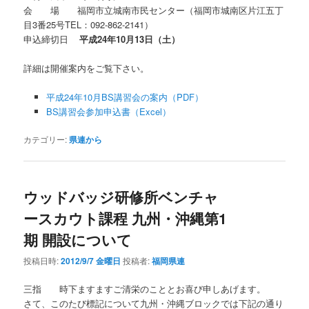
会 場 福岡市立城南市民センター（福岡市城南区片江五丁
目3番25号TEL：092-862-2141）
申込締切日
平成24年10月13日（土）
詳細は開催案内をご覧下さい。
平成24年10月BS講習会の案内（PDF）
BS講習会参加申込書（Excel）
カテゴリー:
県連から
ウッドバッジ研修所ベンチャ
ースカウト課程 九州・沖縄第1
期 開設について
投稿日時:
2012/9/7 金曜日
投稿者:
福岡県連
三指 時下ますますご清栄のこととお喜び申しあげます。
さて、このたび標記について九州・沖縄ブロックでは下記の通り