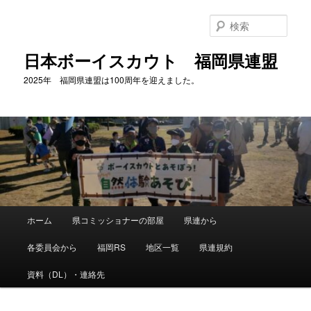
メ
サ
イ
ブ
検
ン
コ
索
コ
ン
日本ボーイスカウト 福岡県連盟
ン
テ
2025年 福岡県連盟は100周年を迎えました。
テ
ン
ン
ツ
ツ
へ
へ
移
移
動
動
メ
ホーム
県コミッショナーの部屋
県連から
イ
ン
各委員会から
福岡RS
地区一覧
県連規約
メ
ニ
資料（DL）・連絡先
ュ
ー