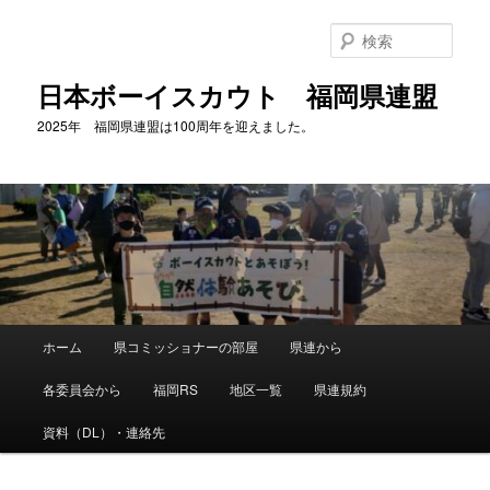
メ
イ
検
ン
索
コ
日本ボーイスカウト 福岡県連盟
ン
2025年 福岡県連盟は100周年を迎えました。
テ
ン
ツ
へ
移
動
メ
ホーム
県コミッショナーの部屋
県連から
イ
ン
各委員会から
福岡RS
地区一覧
県連規約
メ
ニ
資料（DL）・連絡先
ュ
ー