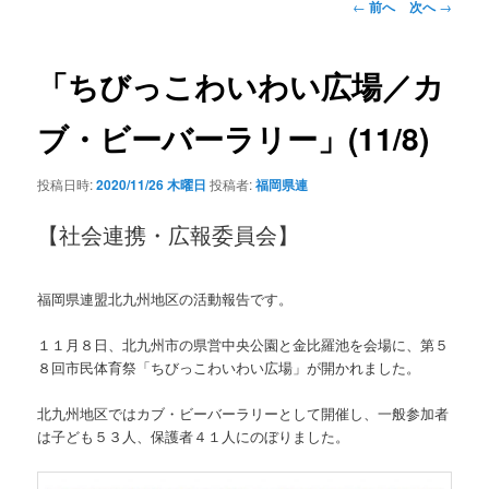
投
←
前へ
次へ
→
稿
ナ
ビ
「ちびっこわいわい広場／カ
ゲ
ー
ブ・ビーバーラリー」(11/8)
シ
ョ
投稿日時:
2020/11/26 木曜日
投稿者:
福岡県連
ン
【社会連携・広報委員会】
福岡県連盟北九州地区の活動報告です。
１１月８日、北九州市の県営中央公園と金比羅池を会場に、第５
８回市民体育祭「ちびっこわいわい広場」が開かれました。
北九州地区ではカブ・ビーバーラリーとして開催し、一般参加者
は子ども５３人、保護者４１人にのぼりました。