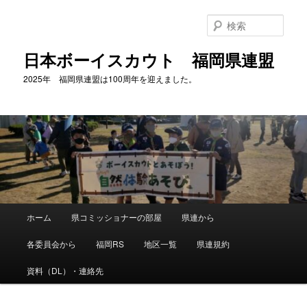
メ
イ
検
ン
索
コ
日本ボーイスカウト 福岡県連盟
ン
2025年 福岡県連盟は100周年を迎えました。
テ
ン
ツ
へ
移
動
メ
ホーム
県コミッショナーの部屋
県連から
イ
ン
各委員会から
福岡RS
地区一覧
県連規約
メ
ニ
資料（DL）・連絡先
ュ
ー