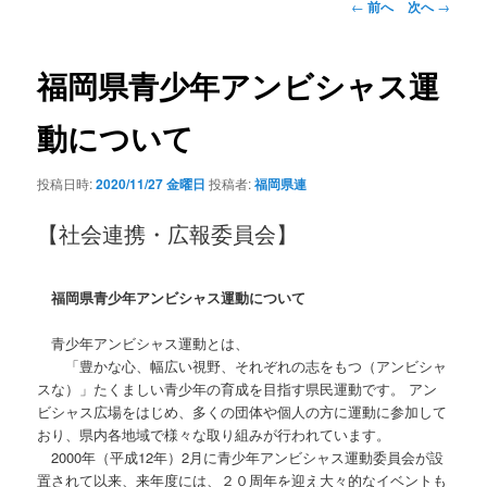
投
←
前へ
次へ
→
稿
ナ
ビ
福岡県青少年アンビシャス運
ゲ
ー
動について
シ
ョ
投稿日時:
2020/11/27 金曜日
投稿者:
福岡県連
ン
【社会連携・広報委員会】
福岡県青少年アンビシャス運動について
青少年アンビシャス運動とは、
「豊かな心、幅広い視野、それぞれの志をもつ（アンビシャ
スな）」たくましい青少年の育成を目指す県民運動です。 アン
ビシャス広場をはじめ、多くの団体や個人の方に運動に参加して
おり、県内各地域で様々な取り組みが行われています。
2000年（平成12年）2月に青少年アンビシャス運動委員会が設
置されて以来、来年度には、２０周年を迎え大々的なイベントも