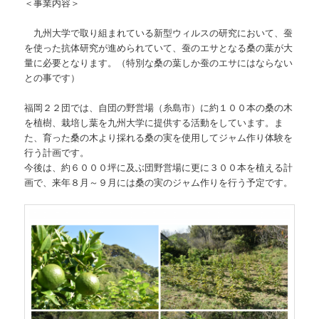
＜事業内容＞
九州大学で取り組まれている新型ウィルスの研究において、蚕
を使った抗体研究が進められていて、蚕のエサとなる桑の葉が大
量に必要となります。（特別な桑の葉しか蚕のエサにはならない
との事です）
福岡２２団では、自団の野営場（糸島市）に約１００本の桑の木
を植樹、栽培し葉を九州大学に提供する活動をしています。ま
た、育った桑の木より採れる桑の実を使用してジャム作り体験を
行う計画です。
今後は、約６０００坪に及ぶ団野営場に更に３００本を植える計
画で、来年８月～９月には桑の実のジャム作りを行う予定です。