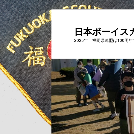
メ
イ
ン
日本ボーイス
コ
2025年 福岡県連盟は100周
ン
テ
ン
ツ
へ
移
動