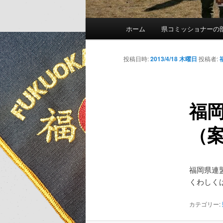
メ
ホーム
県コミッショナーの
イ
ン
メ
投稿日時:
2013/4/18 木曜日
投稿者:
ニ
ュ
ー
福岡
（
福岡県連
くわしく
カテゴリー: