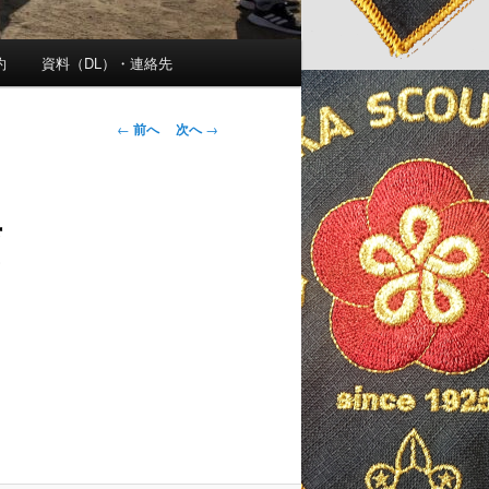
約
資料（DL）・連絡先
投
←
前へ
次へ
→
稿
ナ
ビ
画
ゲ
ー
シ
ョ
ン