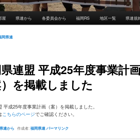
部屋
県連から
各委員会から
福岡RS
地区一覧
県連規
福岡県連
県連盟 平成25年度事業計
案）を掲載しました
盟 平成25年度事業計画（案）を掲載しました。
は
こちらのページ
でご確認ください。
県連から
作成者:
福岡県連
パーマリンク