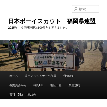
メ
イ
検
ン
索
コ
日本ボーイスカウト 福岡県連盟
ン
2025年 福岡県連盟は100周年を迎えました。
テ
ン
ツ
へ
移
動
メ
ホーム
県コミッショナーの部屋
県連から
イ
ン
各委員会から
福岡RS
地区一覧
県連規約
メ
ニ
資料（DL）・連絡先
ュ
ー