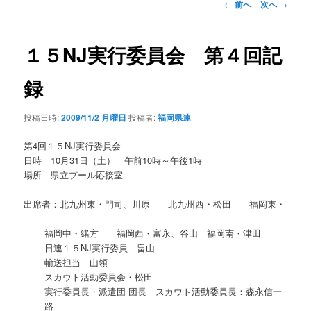
投
←
前へ
次へ
→
稿
ナ
ビ
１５NJ実行委員会 第４回記
ゲ
ー
録
シ
ョ
投稿日時:
2009/11/2 月曜日
投稿者:
福岡県連
ン
第4回１５NJ実行委員会
日時 10月31日（土） 午前10時～午後1時
場所 県立プール応接室
出席者：北九州東・門司、川原 北九州西・松田 福岡東・
福岡中・緒方 福岡西・富永、谷山 福岡南・津田
日連１５NJ実行委員 畠山
輸送担当 山領
スカウト活動委員会・松田
実行委員長・派遣団 団長 スカウト活動委員長：森永信一
路