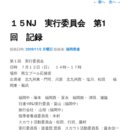
投
←
前へ
次へ
→
稿
ナ
ビ
１５NJ 実行委員会 第1
ゲ
ー
回 記録
シ
ョ
投稿日時:
2009/11/2 月曜日
投稿者:
福岡県連
ン
第１回 実行委員会
日時 ７月１２日（日） １４時～１７時
場所 県立プール応接室
出席者 北九州東・門司、川原 北九州西・ 塩川、松田 福
岡東・菊武
福岡中・塚本 福岡西・ 富永 福岡南・ 津田、瀬脇
日連15NJ実行委員・畠山（福岡中）
旅行会社・ 山領（福岡中）
指導者養成委員長・木村
スカウト活動委員会・松田、行武、藤村
実行委員長・派遣団 団長 スカウト活動委員長 ：森永信一