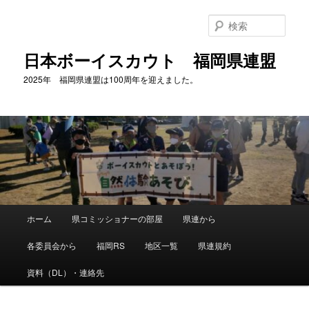
メ
イ
検
ン
索
コ
日本ボーイスカウト 福岡県連盟
ン
2025年 福岡県連盟は100周年を迎えました。
テ
ン
ツ
へ
移
動
メ
ホーム
県コミッショナーの部屋
県連から
イ
ン
各委員会から
福岡RS
地区一覧
県連規約
メ
ニ
資料（DL）・連絡先
ュ
ー