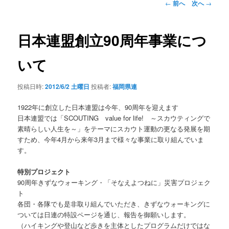
投
←
前へ
次へ
→
稿
ナ
ビ
日本連盟創立90周年事業につ
ゲ
ー
いて
シ
ョ
投稿日時:
2012/6/2 土曜日
投稿者:
福岡県連
ン
1922年に創立した日本連盟は今年、90周年を迎えます
日本連盟では「SCOUTING value for life! ～スカウティングで
素晴らしい人生を～」をテーマにスカウト運動の更なる発展を期
すため、今年4月から来年3月まで様々な事業に取り組んでいま
す。
特別プロジェクト
90周年きずなウォーキング・「そなえよつねに」災害プロジェク
ト
各団・各隊でも是非取り組んでいただき、きずなウォーキングに
ついては日連の特設ページを通じ、報告を御願いします。
（ハイキングや登山など歩きを主体としたプログラムだけではな