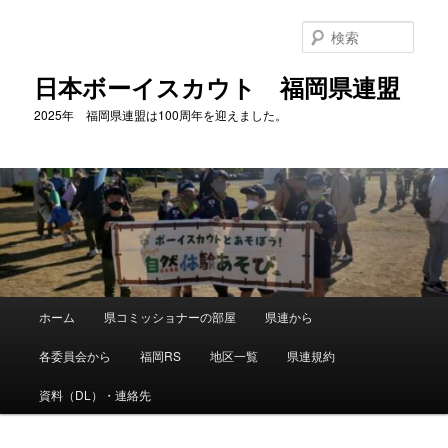
メ
イ
検
ン
索
コ
日本ボーイスカウト 福岡県連盟
ン
2025年 福岡県連盟は100周年を迎えました。
テ
ン
ツ
へ
移
動
メ
ホーム
県コミッショナーの部屋
県連から
イ
ン
各委員会から
福岡RS
地区一覧
県連規約
メ
ニ
資料（DL）・連絡先
ュ
ー