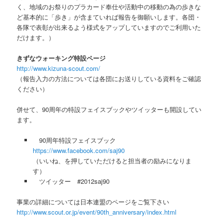
く、地域のお祭りのプラカード奉仕や活動中の移動の為の歩きな
ど基本的に「歩き」が含まていれば報告を御願いします。各団・
各隊で表彰が出来るよう様式をアップしていますのでご利用いた
だけます。）
きずなウォーキング特設ページ
http://www.kizuna-scout.com/
（報告入力の方法については各団にお送りしている資料をご確認
ください）
併せて、90周年の特設フェイスブックやツイッターも開設してい
ます。
90周年特設フェイスブック
https://www.facebook.com/saj90
（いいね、を押していただけると担当者の励みになりま
す）
ツイッター #2012saj90
事業の詳細については日本連盟のページをご覧下さい
http://www.scout.or.jp/event/90th_anniversary/index.html