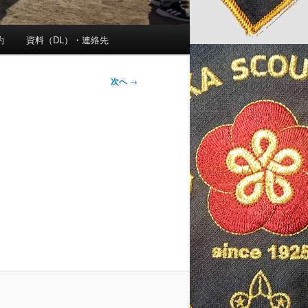
約
資料（DL）・連絡先
投
次へ
→
稿
ナ
ビ
ゲ
ー
シ
ョ
ン