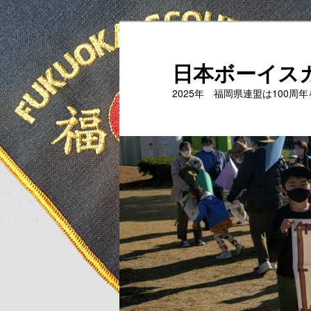
メ
イ
ン
日本ボーイス
コ
2025年 福岡県連盟は100周
ン
テ
ン
ツ
へ
移
動