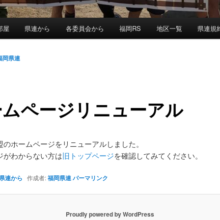
部屋
県連から
各委員会から
福岡RS
地区一覧
県連規
福岡県連
ームページリニューアル
盟のホームページをリニューアルしました。
ジがわからない方は
旧トップページ
を確認してみてください。
県連から
作成者:
福岡県連
パーマリンク
Proudly powered by WordPress