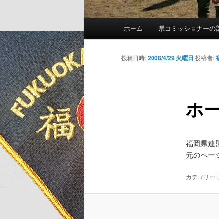
メ
ホーム
県コミッショナーの
イ
ン
メ
投稿日時:
2008/4/29 火曜日
投稿者:
ニ
ュ
ー
ホ
福岡県連
元のペー
カテゴリー: