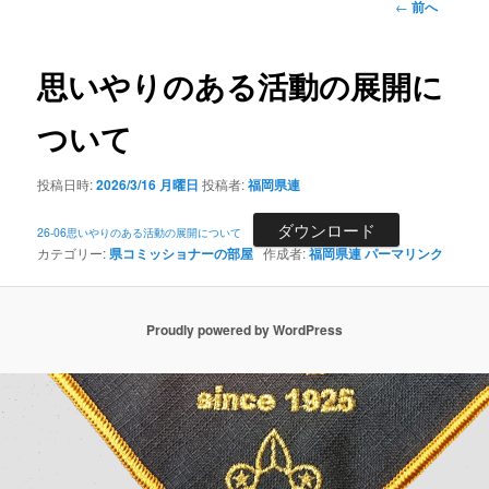
投
←
前へ
稿
ナ
ビ
思いやりのある活動の展開に
ゲ
ー
ついて
シ
ョ
投稿日時:
2026/3/16 月曜日
投稿者:
福岡県連
ン
ダウンロード
26-06思いやりのある活動の展開について
カテゴリー:
県コミッショナーの部屋
作成者:
福岡県連
パーマリンク
Proudly powered by WordPress