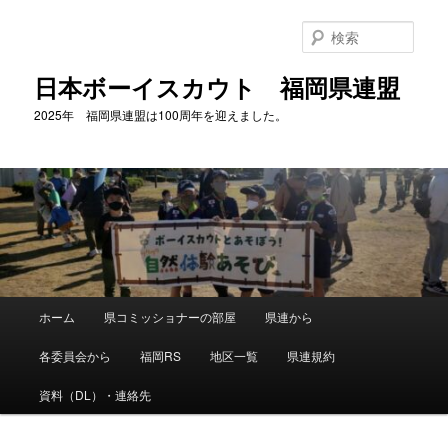
メ
イ
検
ン
索
コ
日本ボーイスカウト 福岡県連盟
ン
2025年 福岡県連盟は100周年を迎えました。
テ
ン
ツ
へ
移
動
メ
ホーム
県コミッショナーの部屋
県連から
イ
ン
各委員会から
福岡RS
地区一覧
県連規約
メ
ニ
資料（DL）・連絡先
ュ
ー