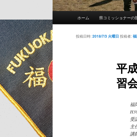
メ
ホーム
県コミッショナーの
イ
ン
メ
投稿日時:
2018/7/3 火曜日
投稿者:
福
ニ
ュ
ー
平成
習
福
H3
受
主
講