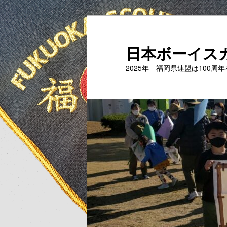
メ
イ
ン
日本ボーイス
コ
2025年 福岡県連盟は100周
ン
テ
ン
ツ
へ
移
動