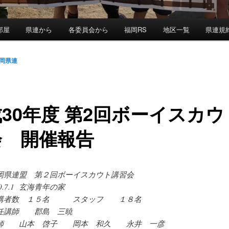
部屋
県連から
各委員会から
福岡RS
地区一覧
県連規
岡県連
30年度 第2回ボーイスカウ
会 開催報告
岡県連盟 第２回ボーイスカウト講習会
0.7.1 玄海青年の家
講者数 １５名 スタッフ １８名
任講師 郡島 三暁
師 山本 啓子 岡本 和久 永井 一彦