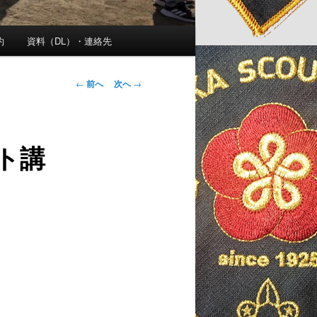
約
資料（DL）・連絡先
投
←
前へ
次へ
→
稿
ナ
ビ
ト講
ゲ
ー
シ
ョ
ン