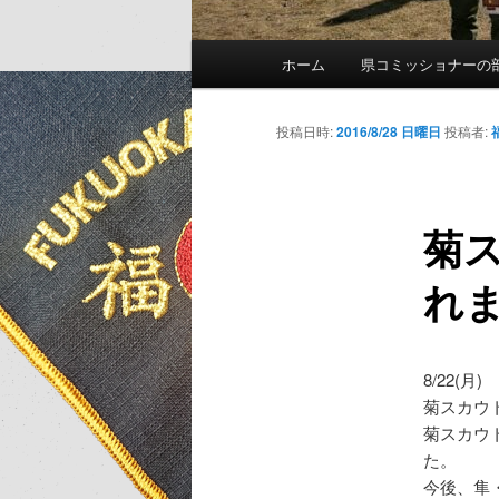
メ
ホーム
県コミッショナーの
イ
ン
メ
投稿日時:
2016/8/28 日曜日
投稿者:
ニ
ュ
ー
菊
れ
8/22(
菊スカウ
菊スカウ
た。
今後、隼