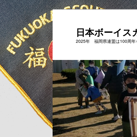
メ
イ
ン
日本ボーイス
コ
2025年 福岡県連盟は100周
ン
テ
ン
ツ
へ
移
動