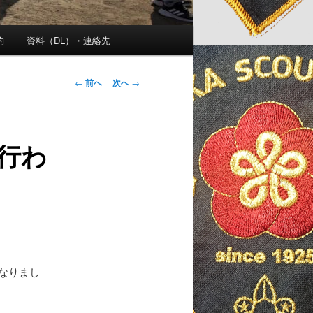
約
資料（DL）・連絡先
投
←
前へ
次へ
→
稿
ナ
ビ
行わ
ゲ
ー
シ
ョ
ン
となりまし