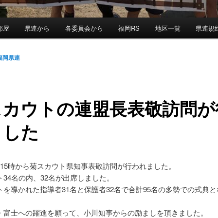
部屋
県連から
各委員会から
福岡RS
地区一覧
県連規
福岡県連
スカウトの連盟長表敬訪問が
ました
月) 15時から菊スカウト県知事表敬訪問が行われました。
ト34名の内、32名が出席しました。
トを導かれた指導者31名と保護者32名で合計95名の多勢での式典
・富士への躍進を願って、小川知事からの励ましを頂きました。