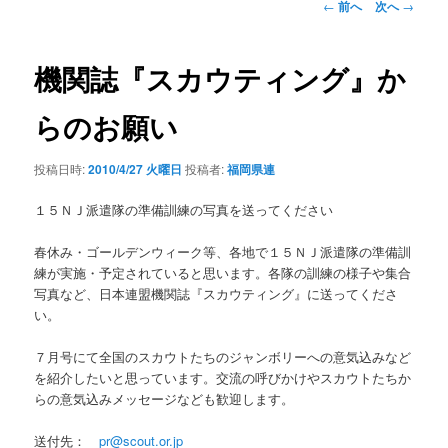
投
←
前へ
次へ
→
稿
ナ
ビ
機関誌『スカウティング』か
ゲ
ー
らのお願い
シ
ョ
投稿日時:
2010/4/27 火曜日
投稿者:
福岡県連
ン
１５ＮＪ派遣隊の準備訓練の写真を送ってください
春休み・ゴールデンウィーク等、各地で１５ＮＪ派遣隊の準備訓
練が実施・予定されていると思います。各隊の訓練の様子や集合
写真など、日本連盟機関誌『スカウティング』に送ってくださ
い。
７月号にて全国のスカウトたちのジャンボリーへの意気込みなど
を紹介したいと思っています。交流の呼びかけやスカウトたちか
らの意気込みメッセージなども歓迎します。
送付先：
pr@scout.or.jp