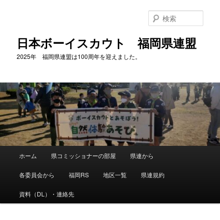
メ
イ
検
ン
索
コ
日本ボーイスカウト 福岡県連盟
ン
2025年 福岡県連盟は100周年を迎えました。
テ
ン
ツ
へ
移
動
メ
ホーム
県コミッショナーの部屋
県連から
イ
ン
各委員会から
福岡RS
地区一覧
県連規約
メ
ニ
資料（DL）・連絡先
ュ
ー