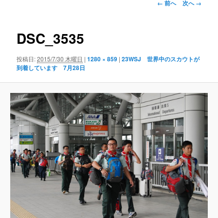
画
← 前へ
次へ →
像
ナ
ビ
DSC_3535
ゲ
ー
投稿日:
2015/7/30 木曜日
|
1280 × 859
|
23WSJ 世界中のスカウトが
シ
到着しています 7月28日
ョ
ン