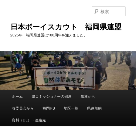
メ
イ
検
ン
索
コ
日本ボーイスカウト 福岡県連盟
ン
2025年 福岡県連盟は100周年を迎えました。
テ
ン
ツ
へ
移
動
メ
ホーム
県コミッショナーの部屋
県連から
イ
ン
各委員会から
福岡RS
地区一覧
県連規約
メ
ニ
資料（DL）・連絡先
ュ
ー