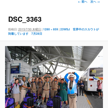
画
← 前へ
次へ →
像
ナ
ビ
DSC_3363
ゲ
ー
投稿日:
2015/7/30 木曜日
|
1280 × 859
|
23WSJ 世界中のスカウトが
シ
到着しています 7月28日
ョ
ン