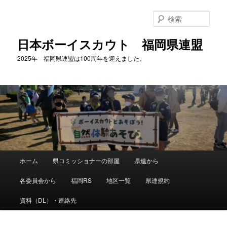
メ
イ
検
ン
索
コ
日本ボーイスカウト 福岡県連盟
ン
2025年 福岡県連盟は100周年を迎えました。
テ
ン
ツ
へ
移
動
メ
ホーム
県コミッショナーの部屋
県連から
イ
ン
各委員会から
福岡RS
地区一覧
県連規約
メ
ニ
資料（DL）・連絡先
ュ
ー