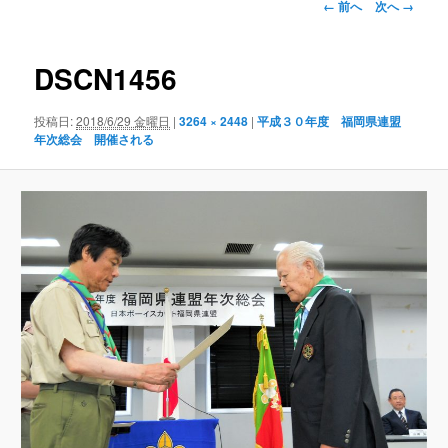
画
← 前へ
次へ →
像
ナ
ビ
DSCN1456
ゲ
ー
投稿日:
2018/6/29 金曜日
|
3264 × 2448
|
平成３０年度 福岡県連盟
シ
年次総会 開催される
ョ
ン