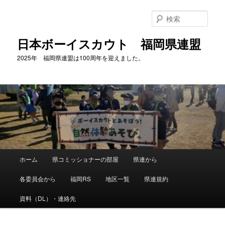
メ
イ
検
ン
索
コ
日本ボーイスカウト 福岡県連盟
ン
2025年 福岡県連盟は100周年を迎えました。
テ
ン
ツ
へ
移
動
メ
ホーム
県コミッショナーの部屋
県連から
イ
ン
各委員会から
福岡RS
地区一覧
県連規約
メ
ニ
資料（DL）・連絡先
ュ
ー